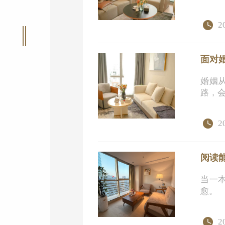
2
面对
婚姻
路，
一定
2
阅读
当一
愈。
2