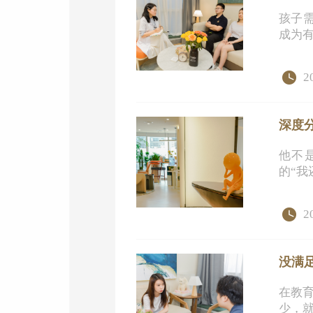
孩子
成为
2
深度
他不
的“我
2
没满
在教
少，