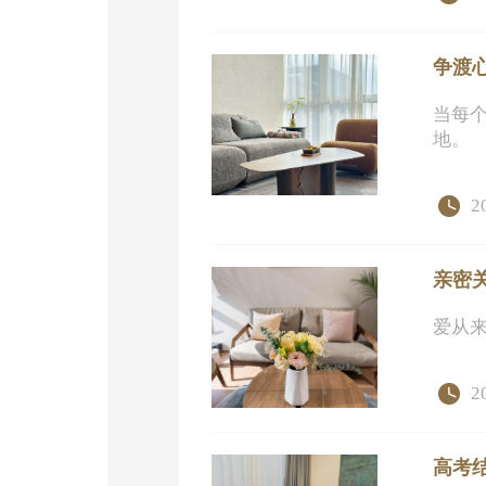
争渡
当每
地。
2
亲密
爱从
2
高考